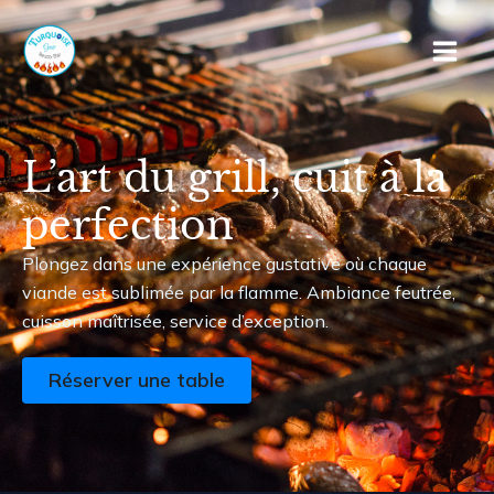
Aller
Main
au
Men
contenu
L’art du grill, cuit à la
perfection
Plongez dans une expérience gustative où chaque
viande est sublimée par la flamme. Ambiance feutrée,
cuisson maîtrisée, service d’exception.
Réserver une table