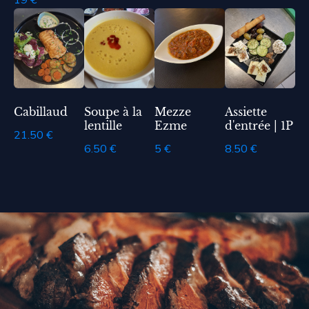
Cabillaud
Soupe à la
Mezze
Assiette
lentille
Ezme
d'entrée | 1P
21.50 €
6.50 €
5 €
8.50 €